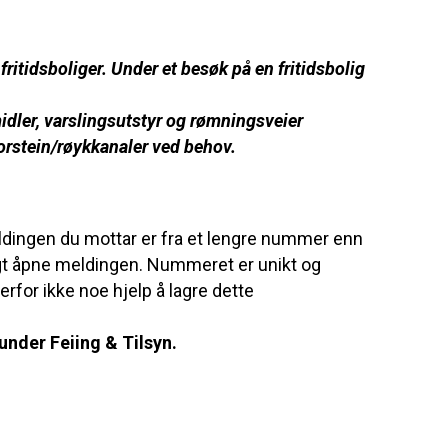
ritidsboliger. Under et besøk på en fritidsbolig
midler, varslingsutstyr og rømningsveier
orstein/røykkanaler ved behov.
eldingen du mottar er fra et lengre nummer enn
rygt åpne meldingen. Nummeret er unikt og
rfor ikke noe hjelp å lagre dette
under Feiing & Tilsyn.