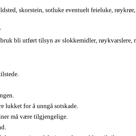
ildsted, skorstein, sotluke eventuelt feieluke, røykrø
r
sbruk bli utført tilsyn av slokkemidler, røykvarslere,
ilstede.
ingen.
e lukket for å unngå sotskade.
iner må være tilgjengelige.
nd.