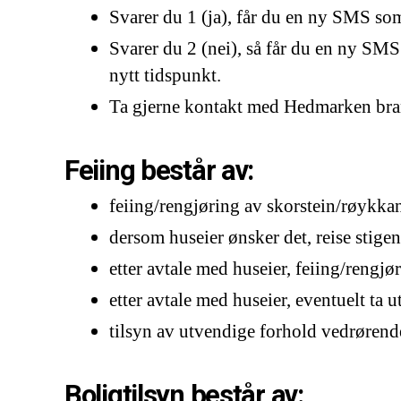
Svarer du 1 (ja), får du en ny SMS som
Svarer du 2 (nei), så får du en ny SMS 
nytt tidspunkt.
Ta gjerne kontakt med Hedmarken bran
Feiing består av:
feiing/rengjøring av skorstein/røykka
dersom huseier ønsker det, reise stigen ti
etter avtale med huseier, feiing/rengjø
etter avtale med huseier, eventuelt ta u
tilsyn av utvendige forhold vedrørend
Boligtilsyn består av: