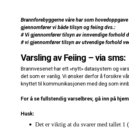
Brannforebyggerne våre har som hovedoppgave å ut
gjennomfører vi
både
tilsyn og feiing dvs.:
# Vi
gjennomfører tilsyn av innvendige forhold
d
#
vi gjennomfører tilsyn av utvendige forhold v
Varsling av Feiing – via sms:
Brannvesenet har ett «nytt» datasystem og varsl
det som er vanlig. Vi ønsker derfor å forsikre 
knyttet til kommunikasjonen med deg som innbygg
For å se fullstendig varselbrev, gå inn på hj
Husk:
Det er viktig at du svarer med tallet 1 (