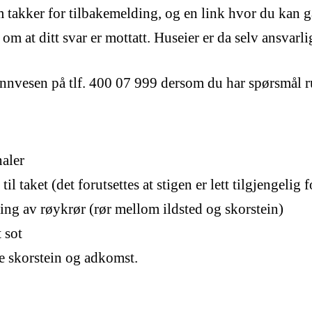
 takker for tilbakemelding, og en link hvor du kan g
om at ditt svar er mottatt. Huseier er da selv ansvarli
nvesen på tlf. 400 07 999 dersom du har spørsmål ru
naler
l taket (det forutsettes at stigen er lett tilgjengelig f
ring av røykrør (rør mellom ildsted og skorstein)
t sot
e skorstein og adkomst.