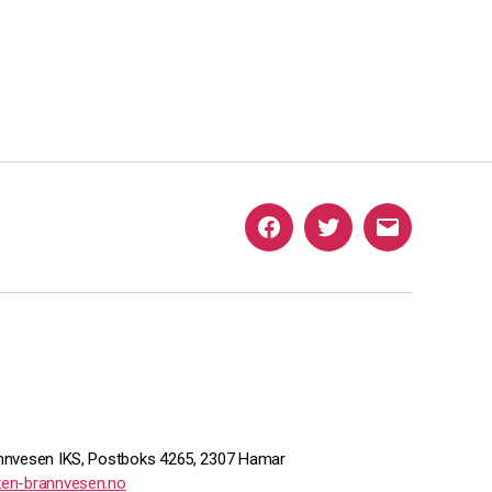
Facebook
Twitter
E-
post
nvesen IKS, Postboks 4265, 2307 Hamar
en-brannvesen.no