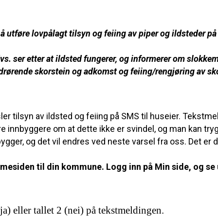
føre lovpålagt tilsyn og feiing av piper og ildsteder på f
vs. ser
etter at ildsted fungerer, og informerer om slokke
edrørende skorstein og adkomst og feiing/rengjøring av sk
er tilsyn av ildsted og feiing på SMS til huseier. Tekstm
våre innbyggere om at dette ikke er svindel, og man kan t
er, og det vil endres ved neste varsel fra oss. Det er de
emmesiden til din kommune. Logg inn på Min side, og se 
ja) eller tallet 2 (nei) på tekstmeldingen.