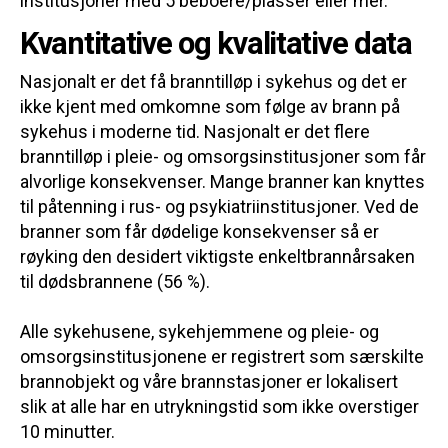
institusjoner med 5 beboere/plasser eller mer.
Kvantitative og kvalitative data
Nasjonalt er det få branntilløp i sykehus og det er
ikke kjent med omkomne som følge av brann på
sykehus i moderne tid. Nasjonalt er det flere
branntilløp i pleie- og omsorgsinstitusjoner som får
alvorlige konsekvenser. Mange branner kan knyttes
til påtenning i rus- og psykiatriinstitusjoner. Ved de
branner som får dødelige konsekvenser så er
røyking den desidert viktigste enkeltbrannårsaken
til dødsbrannene (56 %).
Alle sykehusene, sykehjemmene og pleie- og
omsorgsinstitusjonene er registrert som særskilte
brannobjekt og våre brannstasjoner er lokalisert
slik at alle har en utrykningstid som ikke overstiger
10 minutter.