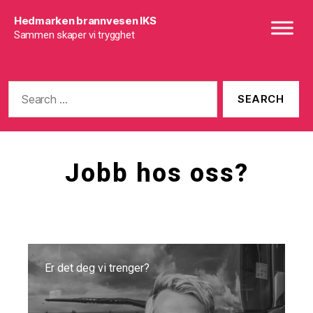
Hedmarken brannvesen IKS
Sammen skaper vi trygghet
Search
for:
Jobb hos oss?
Er det deg vi trenger?