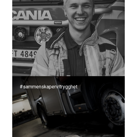
#sammenskapervitrygghet