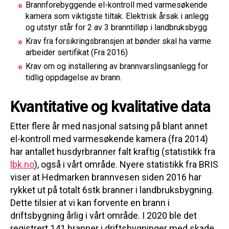
Brannforebyggende el-kontroll med varmesøkende
kamera som viktigste tiltak. Elektrisk årsak i anlegg
og utstyr står for 2 av 3 branntilløp i landbruksbygg.
Krav fra forsikringsbransjen at bønder skal ha varme
arbeider sertifikat (Fra 2016)
Krav om og installering av brannvarslingsanlegg for
tidlig oppdagelse av brann.
Kvantitative og kvalitative data
Etter flere år med nasjonal satsing på blant annet
el-kontroll med varmesøkende kamera (fra 2014)
har antallet husdyrbranner falt kraftig (statistikk fra
lbk.no
), også i vårt område. Nyere statistikk fra BRIS
viser at Hedmarken brannvesen siden 2016 har
rykket ut på totalt 6stk branner i landbruksbygning.
Dette tilsier at vi kan forvente en brann i
driftsbygning årlig i vårt område. I 2020 ble det
registrert 141 branner i driftsbygninger med skade