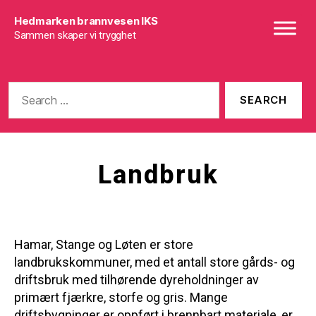
Hedmarken brannvesen IKS
Sammen skaper vi trygghet
Search
for:
Landbruk
Hamar, Stange og Løten er store
landbrukskommuner, med et antall store gårds- og
driftsbruk med tilhørende dyreholdninger av
primært fjærkre, storfe og gris. Mange
driftsbygninger er oppført i brennbart materiale, er