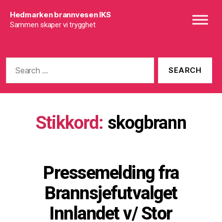
Hedmarken brannvesen IKS
Sammen skaper vi trygghet
Search
for:
Stikkord:
skogbrann
Pressemelding fra
Brannsjefutvalget
Innlandet v/ Stor