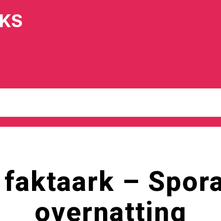
IKS
 faktaark – Spor
overnatting