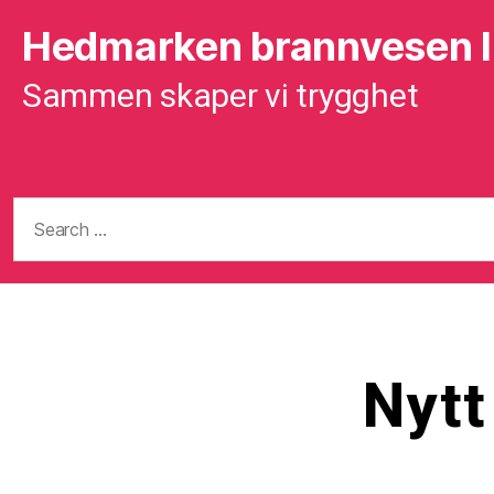
Hedmarken brannvesen 
Sammen skaper vi trygghet
Search
for:
Nytt