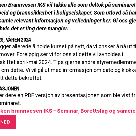
n Brannvesen IKS vil takke alle som deltok på seminaret
id og brannsikkerhet i boligselskaper. Som utlovd så har
samle relevant informasjon og veiledninger her. Gi oss gj
hvis det er ting dere mangler.
S, VÅREN 2024
egger allerede å holde kurset på nytt, da vi ønsker å nå ut t
emover. Foreløpig ser vi for oss at dette vil avholdes i
kiftet april-mai 2024. Tips gjerne andre styremedlemme
om dette. Vi vil gå ut med informasjon om dato og klokke
ått dette bekreftet.
ASJONEN
er dere en PDF versjon av presentasjonen som ble vist f
eminaret.
en brannvesen IKS – Seminar, Borettslag og sameie
 NED