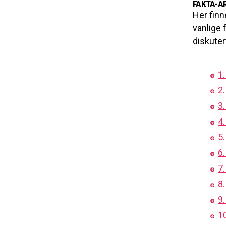
FAKTA-AR
Her finn
vanlige 
diskuter
1.
2
3.
4.
5
6
7
8
9
1