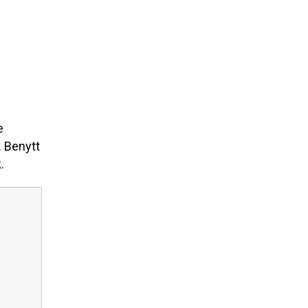
e
. Benytt
.