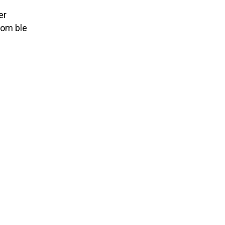
er
som ble