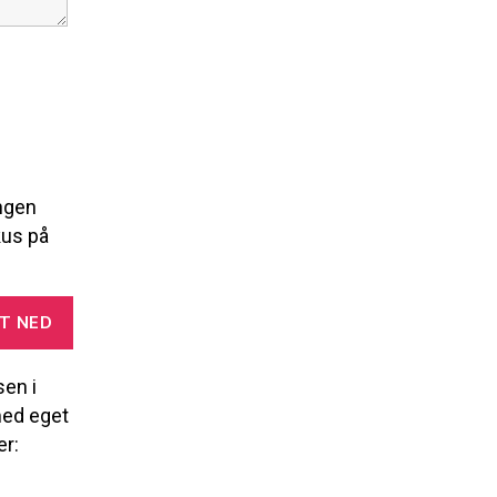
ingen
kus på
T NED
en i
med eget
er: