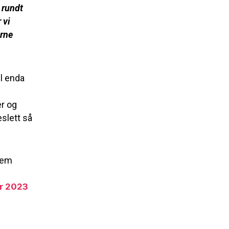
 rundt
 vi
erne
il enda
r og
slett så
rem
r 2023