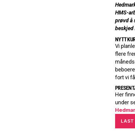
Hedmarke
HMS-arbe
prøvd å 
beskjed 
NYTT KUR
Vi planl
flere fr
månedss
beboere 
fort vi f
PRESENT
Her finn
under s
Hedmark
LAST