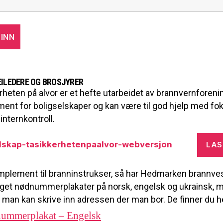
EILEDERE OG BROSJYRER
rheten på alvor er et hefte utarbeidet av brannvernforen
ent for boligselskaper og kan være til god hjelp med fo
nternkontroll.
lskap-tasikkerhetenpaalvor-webversjon
LAS
plement til branninstrukser, så har Hedmarken brannves
laget nødnummerplakater på norsk, engelsk og ukrainsk, 
r man kan skrive inn adressen der man bor. De finner du h
ummerplakat – Engelsk