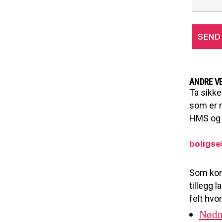
ANDRE V
Ta sikke
som er m
HMS og i
boligse
Som kom
tillegg 
felt hvo
Nødn