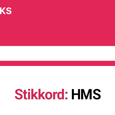
IKS
Stikkord:
HMS