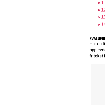
11
12
13
1
EVALUER
Har du t
opplevde
fritekst